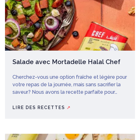
Salade avec Mortadelle Halal Chef
Cherchez-vous une option fraîche et légère pour
votre repas de la journée, mais sans sacrifier la
saveur? Nous avons la recette parfaite pour
vous! Continuez à lire pour découvrir comment le
faire!
LIRE DES RECETTES
↗