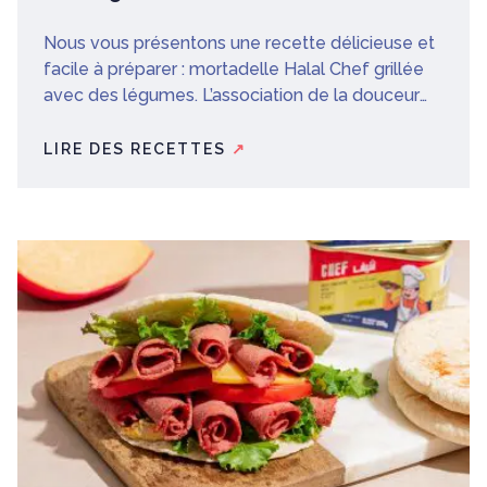
Nous vous présentons une recette délicieuse et
facile à préparer : mortadelle Halal Chef grillée
avec des légumes. L’association de la douceur
de la mortadelle et de la fraîcheur des légumes
fait de ce plat une option parfaite pour un repas
LIRE DES RECETTES
↗
rapide et savoureux. Ne la manquez pas !