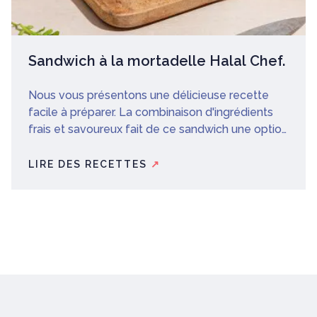
Sandwich à la mortadelle Halal Chef.
Nous vous présentons une délicieuse recette
facile à préparer. La combinaison d'ingrédients
frais et savoureux fait de ce sandwich une option
parfaite pour un déjeuner rapide ou un déjeuner
léger. N'hésitez pas à essayer cette délicieuse
LIRE DES RECETTES
↗
recette et surprenez votre famille et vos amis
avec un sandwich différent et plein de saveurs!