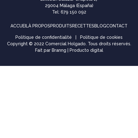
29004 Málaga (España)
Tel: 679 150 092
ACCUEIL
À PROPOS
PRODUITS
RECETTES
BLOG
CONTACT
Politique de confidentialité
|
Politique de cookies
Copyright © 2022 Comercial Holgado. Tous droits réservés.
Fait par
Branng | Producto digital