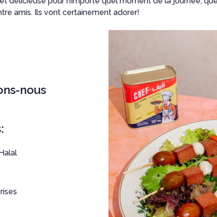
 et délicieuse pour n’importe quel moment de la journée, que
ntre amis. Ils vont certainement adorer!
ons-nous
:
Halal
rises