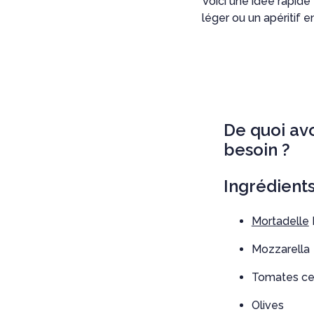
Voici une idée rapide
léger ou un apéritif e
De quoi av
besoin ?
Ingrédients
Mortadelle
Mozzarella
Tomates ce
Olives