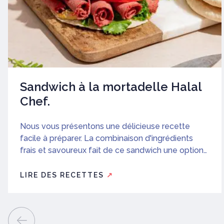
Sandwich à la mortadelle Halal
Chef.
Nous vous présentons une délicieuse recette
facile à préparer. La combinaison d'ingrédients
frais et savoureux fait de ce sandwich une option
parfaite pour un déjeuner rapide ou un déjeuner
léger. N'hésitez pas à essayer cette délicieuse
LIRE DES RECETTES
↗
recette et surprenez votre famille et vos amis
avec un sandwich différent et plein de saveurs!