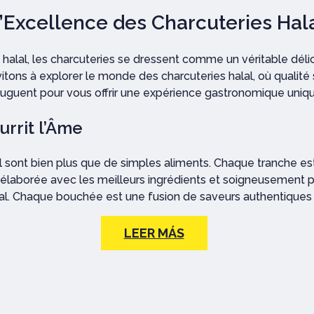
’Excellence des Charcuteries Hal
 halal, les charcuteries se dressent comme un véritable dél
vitons à explorer le monde des charcuteries halal, où qualité
njuguent pour vous offrir une expérience gastronomique uniqu
urrit l’Âme
al sont bien plus que de simples aliments. Chaque tranche 
e, élaborée avec les meilleurs ingrédients et soigneusement 
alal. Chaque bouchée est une fusion de saveurs authentiques
LEER MÁS
lée
al incarnent un engagement inébranlable envers la qualité. 
ection de la viande aux processus de maturation, est réalisé