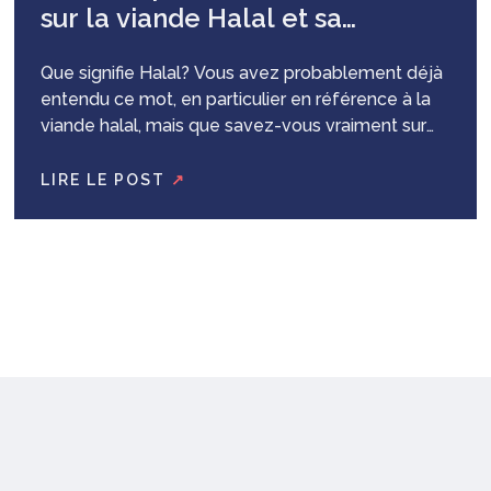
sur la viande Halal et sa
certification
Que signifie Halal? Vous avez probablement déjà
entendu ce mot, en particulier en référence à la
viande halal, mais que savez-vous vraiment sur
les aliments halal? Le mot « Halal », d’origine
arabe, signifie « licite » ou « autorisé ». Dans le
LIRE LE POST
↗
contexte alimentaire, il fait référence aux
aliments qui respectent les exigences établies
par la loi islamique, connue sous...
Voir l'article