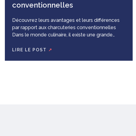
conventionnelles
Découvrez leurs avantages et leurs différences
par rapport aux charcuteries conventionnelles
Dans le monde culinaire, il existe une grande
variété de produits qui s’adaptent à différentes
préférences et besoins alimentaires. Parmi eux,
LIRE LE POST
↗
on trouve les charcuteries Halal, par exemple la
Mortadelle Halal, qui sont devenues de plus en
plus populaires. Dans cet article, nous
explorerons...
Voir l'article