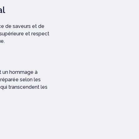
al
ice de saveurs et de
 supérieure et respect
e.
est un hommage à
préparée selon les
 qui transcendent les
Chaque étape de la
e avec une attention