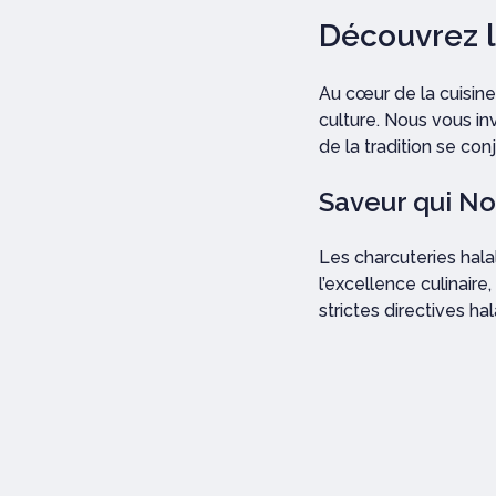
Découvrez l
Au cœur de la cuisine
culture. Nous vous in
de la tradition se co
Saveur qui No
Les charcuteries hal
l’excellence culinair
strictes directives h
barrières culturelles.
Qualité Inéga
Nos charcuteries hal
production, de la sél