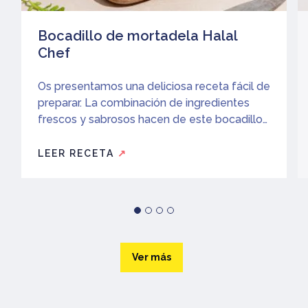
Bocadillo de mortadela Halal
Chef
Os presentamos una deliciosa receta fácil de
preparar. La combinación de ingredientes
frescos y sabrosos hacen de este bocadillo
una opción perfecta para una comida rápida
o un almuerzo ligero.
LEER RECETA
↗
Ver más